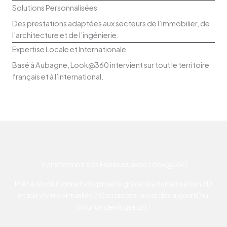
Solutions Personnalisées
Des prestations adaptées aux secteurs de l’immobilier, de
l’architecture et de l’ingénierie.
Expertise Locale et Internationale
Basé à Aubagne, Look@360 intervient sur tout le territoire
français et à l’international.
Transformez Vos Espaces avec Look@360
Prêt à révolutionner vos projets grâce à la numérisation 3D
et aux visites virtuelles ? Contactez-nous dès aujourd'hui
pour un devis gratuit !