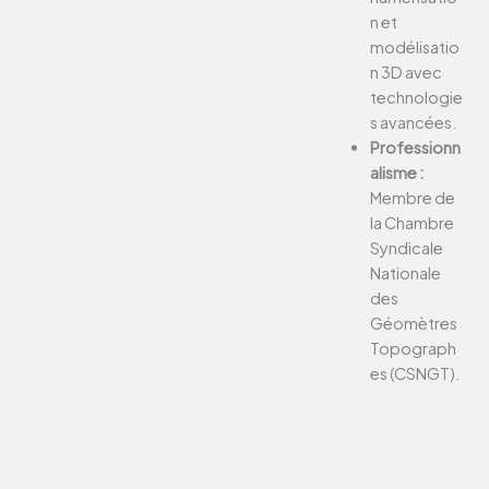
n et
modélisatio
n 3D avec
technologie
s avancées.
Professionn
alisme :
Membre de
la Chambre
Syndicale
Nationale
des
Géomètres
Topograph
es (CSNGT).