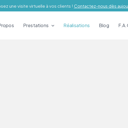
ez une visite virtuelle à vos clients !
Contactez-nous dès aujour
Propos
Prestations
Réalisations
Blog
F.A