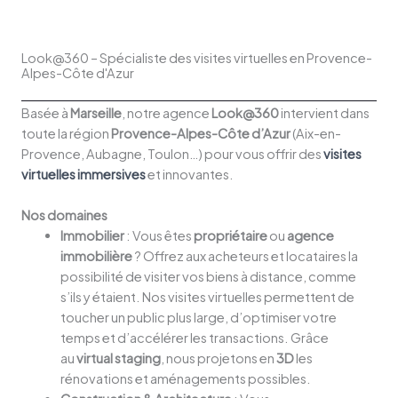
Look@360 – Spécialiste des visites virtuelles en Provence-
Alpes-Côte d'Azur
Basée à
Marseille
, notre agence
Look@360
intervient dans
toute la région
Provence-Alpes-Côte d’Azur
(Aix-en-
Provence, Aubagne, Toulon…) pour vous offrir des
visites
virtuelles immersives
et innovantes.
Nos domaines
Immobilier
: Vous êtes
propriétaire
ou
agence
immobilière
? Offrez aux acheteurs et locataires la
possibilité de visiter vos biens à distance, comme
s’ils y étaient. Nos visites virtuelles permettent de
toucher un public plus large, d’optimiser votre
temps et d’accélérer les transactions. Grâce
au
virtual staging
, nous projetons en
3D
les
rénovations et aménagements possibles.