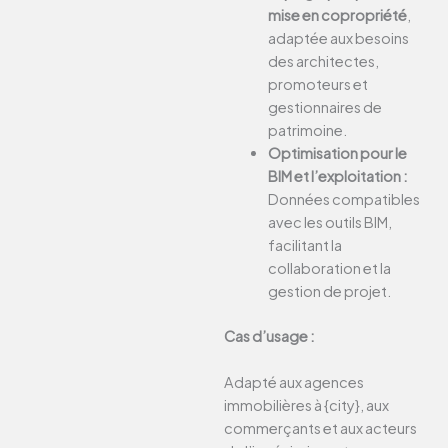
mise en copropriété
,
adaptée aux besoins
des architectes,
promoteurs et
gestionnaires de
patrimoine.
Optimisation pour le
BIM et l’exploitation :
Données compatibles
avec les outils BIM,
facilitant la
collaboration et la
gestion de projet.
Cas d’usage :
Adapté aux agences
immobilières à {city}, aux
commerçants et aux acteurs