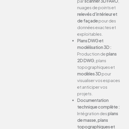
par
scanner 3D FARO
,
nuages de points et
relevés d’intérieur et
de façade
pour des
données exactes et
exploitables.
Plans DWG et
modélisation 3D :
Production de
plans
2D DWG
, plans
topographiques et
modèles 3D
pour
visualiser vos espaces
et anticiper vos
projets.
Documentation
technique complète :
Intégration des
plans
de masse, plans
topographiques et