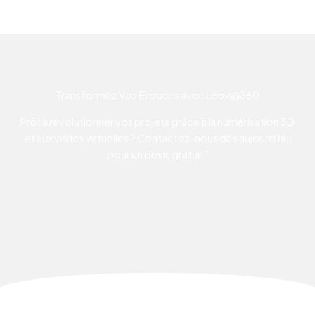
Transformez Vos Espaces avec Look@360
Prêt à révolutionner vos projets grâce à la numérisation 3D
et aux visites virtuelles ? Contactez-nous dès aujourd'hui
pour un devis gratuit !