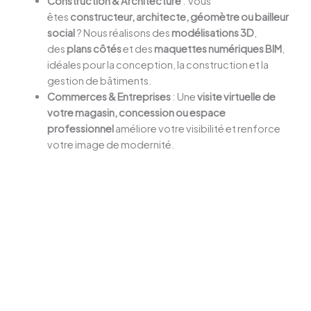
Construction & Architecture
: Vous
êtes
constructeur, architecte, géomètre ou bailleur
social
? Nous réalisons des
modélisations 3D
,
des
plans côtés
et des
maquettes numériques BIM
,
idéales pour la conception, la construction et la
gestion de bâtiments.
Commerces & Entreprises
: Une
visite virtuelle de
votre magasin, concession ou espace
professionnel
améliore votre visibilité et renforce
votre image de modernité.