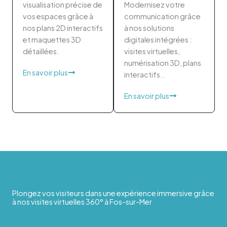
visualisation précise de
Modernisez votre
vos espaces grâce à
communication grâce
nos plans 2D interactifs
à nos solutions
et maquettes 3D
digitales intégrées :
détaillées.
visites virtuelles,
numérisation 3D, plans
En savoir plus
interactifs..
En savoir plus
Plongez vos visiteurs dans une expérience immersive grâce
à nos visites virtuelles 360° à Fos-sur-Mer