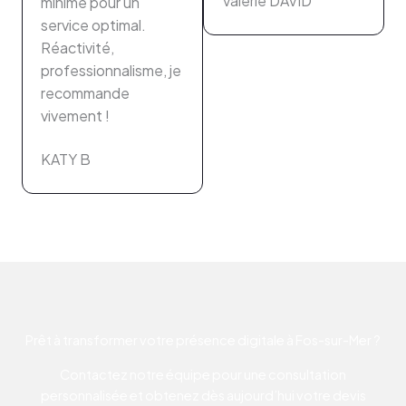
Valérie DAVID
minime pour un
service optimal.
Réactivité,
professionnalisme, je
recommande
vivement !
KATY B
Prêt à transformer votre présence digitale à Fos-sur-Mer ?
Contactez notre équipe pour une consultation
personnalisée et obtenez dès aujourd’hui votre devis