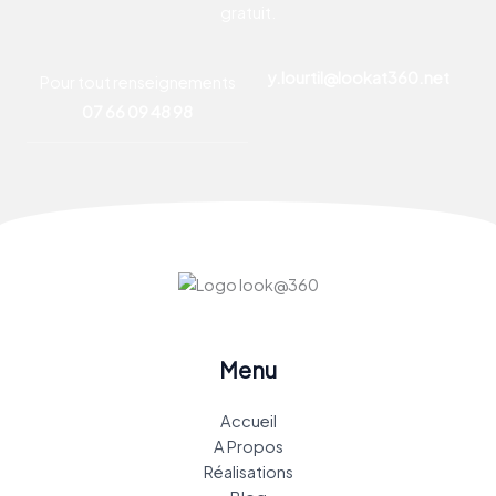
gratuit.
y.lourtil@lookat360.net
Pour tout renseignements
07 66 09 48 98
Menu
Accueil
A Propos
Réalisations