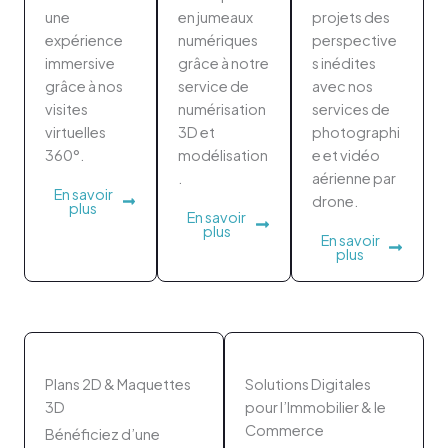
une
en jumeaux
projets des
expérience
numériques
perspective
immersive
grâce à notre
s inédites
grâce à nos
service de
avec nos
visites
numérisation
services de
virtuelles
3D et
photographi
360°.
modélisation
e et vidéo
.
aérienne par
En savoir
drone.
plus
En savoir
plus
En savoir
plus
Plans 2D & Maquettes
Solutions Digitales
3D
pour l’Immobilier & le
Commerce
Bénéficiez d’une