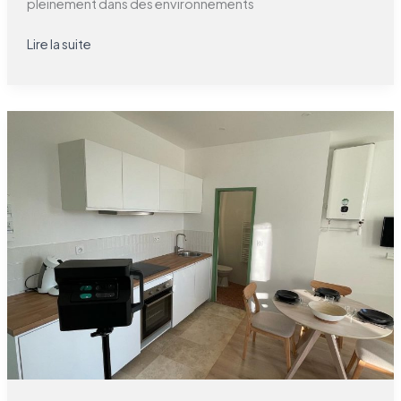
pleinement dans des environnements
Lire la suite
Comment
optimiser
l’expérience
client
grâce
aux
visites
virtuelles
360°