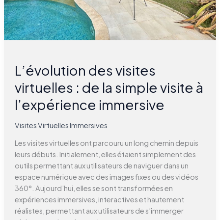
l’expérience
immersive
L’évolution des visites
virtuelles : de la simple visite à
l’expérience immersive
Visites Virtuelles Immersives
Les visites virtuelles ont parcouru un long chemin depuis
leurs débuts. Initialement, elles étaient simplement des
outils permettant aux utilisateurs de naviguer dans un
espace numérique avec des images fixes ou des vidéos
360°. Aujourd’hui, elles se sont transformées en
expériences immersives, interactives et hautement
réalistes, permettant aux utilisateurs de s’immerger