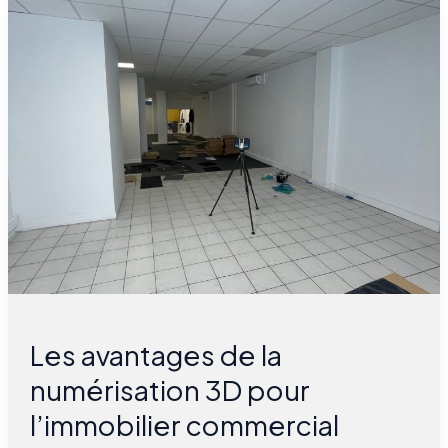
Les
avantages
de
la
numérisation
3D
pour
l’immobilier
commercial
Les avantages de la
numérisation 3D pour
l’immobilier commercial