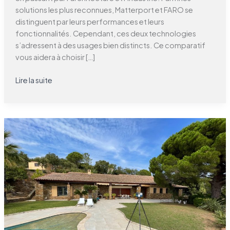
solutions les plus reconnues, Matterport et FARO se
distinguent par leurs performances et leurs
fonctionnalités. Cependant, ces deux technologies
s’adressent à des usages bien distincts. Ce comparatif
vous aidera à choisir […]
Lire la suite
L’évolution
des
visites
virtuelles
:
de
la
simple
visite
à