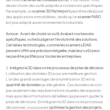
devez choisir des outils adaptés à vos besoins spécifiques.
Par exemple, un
scanner 3D Matterport
peut être idéal pour
des applications immobilières, tandis qu’un
scanner FARO
est plus adapté aux environnements industriels.
Astuce : Avant de choisir un outil, évaluez vos besoins
spécifiques, votre budget et l’évolutivité des solutions.
Certaines technologies, comme les scanners LiDAR,
peuvent offrir une précision inégalée, mais leur coût peut
ne pas être justifié pour toutes les entreprises.
3.
Intégrez la 3D dans votre processus de prise de décision
L’utilisation des données 3D pour une meilleure gestion
L’un des grands avantages de la numérisation 3D est la
quantité de données
qu’elle génère. Ces données ne sont
pas seulement des représentations visuelles des espaces,
mais aussi des informations détaillées qui peuvent guider la
prise de décisions. En intégrant la 3D dans votre processus
décisionnel, vous pouvez
optimiser la gestion des projets
,