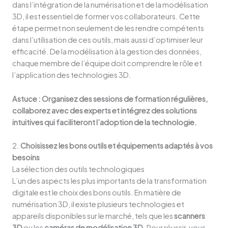
dans l’intégration de la numérisation et de la modélisation
3D, il est essentiel de former vos collaborateurs. Cette
étape permet non seulement de les rendre compétents
dans l’utilisation de ces outils, mais aussi d’optimiser leur
efficacité. De la modélisation à la gestion des données,
chaque membre de l’équipe doit comprendre le rôle et
l’application des technologies 3D.
Astuce : Organisez des sessions de formation régulières,
collaborez avec des experts et intégrez des solutions
intuitives qui faciliteront l’adoption de la technologie.
2.
Choisissez les bons outils et équipements adaptés à vos
besoins
La sélection des outils technologiques
L’un des aspects les plus importants de la transformation
digitale est le choix des bons outils. En matière de
numérisation 3D, il existe plusieurs technologies et
appareils disponibles sur le marché, tels que les
scanners
3D
ou les
caméras de modélisation 3D
. Pour réussir, vous