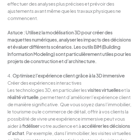
effectuer des analyses plus précises et prévoir des
ajustements avant même que les travaux physiques ne
commencent.
Astuce : Utilisez la modélisation 3D pour créer des
maquettes numériques, analyser les impacts des décisions
et évaluer différents scénarios. Les outils BIM (Building
Information Modeling) sont particulièrement utiles pour les
projets de construction et d’architecture.
4.
Optimisez l’expérience client grâce à la 3D immersive
Créer des expériences interactives
Les technologies 3D, en particulier les
visites virtuelles
et la
réalité virtuelle
, permettent d’améliorer l’expérience client
de manière significative. Que vous soyez dans l’immobilier,
le tourisme ou le commerce de détail, offrir à vos clients la
possibilité de vivre une expérience immersive peut vous
aider à
fidéliser
votre audience et à
accélérer les décisions
d’achat
. Par exemple, dans l’immobilier, les visites virtuelles