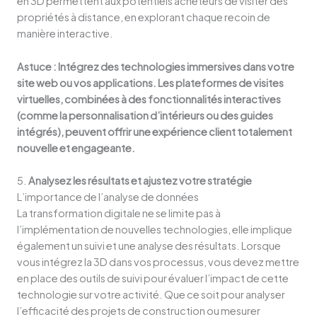
en 3D permettent aux potentiels acheteurs de visiter des
propriétés à distance, en explorant chaque recoin de
manière interactive.
Astuce : Intégrez des technologies immersives dans votre
site web ou vos applications. Les plateformes de visites
virtuelles, combinées à des fonctionnalités interactives
(comme la personnalisation d’intérieurs ou des guides
intégrés), peuvent offrir une expérience client totalement
nouvelle et engageante.
5.
Analysez les résultats et ajustez votre stratégie
L’importance de l’analyse de données
La transformation digitale ne se limite pas à
l’implémentation de nouvelles technologies, elle implique
également un suivi et une analyse des résultats. Lorsque
vous intégrez la 3D dans vos processus, vous devez mettre
en place des outils de suivi pour évaluer l’impact de cette
technologie sur votre activité. Que ce soit pour analyser
l’efficacité des projets de construction ou mesurer