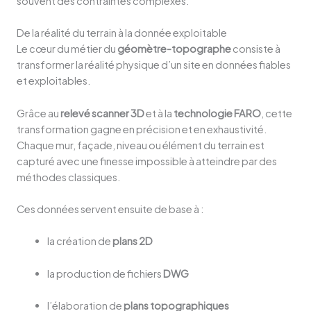
souvent des contraintes complexes.
De la réalité du terrain à la donnée exploitable
Le cœur du métier du
géomètre-topographe
consiste à
transformer la réalité physique d’un site en données fiables
et exploitables.
Grâce au
relevé scanner 3D
et à la
technologie FARO
, cette
transformation gagne en précision et en exhaustivité.
Chaque mur, façade, niveau ou élément du terrain est
capturé avec une finesse impossible à atteindre par des
méthodes classiques.
Ces données servent ensuite de base à :
la création de
plans 2D
la production de fichiers
DWG
l’élaboration de
plans topographiques