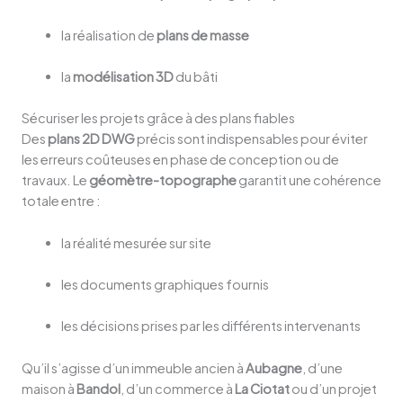
la réalisation de
plans de masse
la
modélisation 3D
du bâti
Sécuriser les projets grâce à des plans fiables
Des
plans 2D DWG
précis sont indispensables pour éviter
les erreurs coûteuses en phase de conception ou de
travaux. Le
géomètre-topographe
garantit une cohérence
totale entre :
la réalité mesurée sur site
les documents graphiques fournis
les décisions prises par les différents intervenants
Qu’il s’agisse d’un immeuble ancien à
Aubagne
, d’une
maison à
Bandol
, d’un commerce à
La Ciotat
ou d’un projet