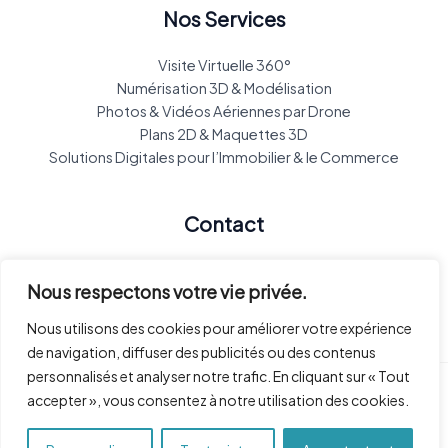
Nos Services
Visite Virtuelle 360°
Numérisation 3D & Modélisation
Photos & Vidéos Aériennes par Drone
Plans 2D & Maquettes 3D
Solutions Digitales pour l’Immobilier & le Commerce
Contact
565 Chem. du Vallon des Gavots, 13400 Aubagne
Nous respectons votre vie privée.
y.lourtil@lookat360.net
07 66 09 48 98
Nous utilisons des cookies pour améliorer votre expérience
de navigation, diffuser des publicités ou des contenus
personnalisés et analyser notre trafic. En cliquant sur « Tout
accepter », vous consentez à notre utilisation des cookies.
Copyright© 2026 Look@360