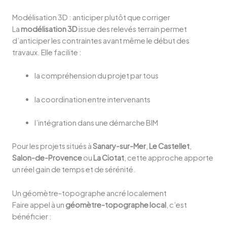
Modélisation 3D : anticiper plutôt que corriger
La
modélisation 3D
issue des relevés terrain permet
d’anticiper les contraintes avant même le début des
travaux. Elle facilite :
la compréhension du projet par tous
la coordination entre intervenants
l’intégration dans une démarche BIM
Pour les projets situés à
Sanary-sur-Mer
,
Le Castellet
,
Salon-de-Provence
ou
La Ciotat
, cette approche apporte
un réel gain de temps et de sérénité.
Un géomètre-topographe ancré localement
Faire appel à un
géomètre-topographe local
, c’est
bénéficier :