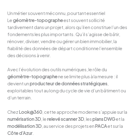
Un métier souvent méconnu, pourtant essentiel
Le
géomètre-topographe
est souvent sollicité
tardivement dans un projet, alors qu’il en constitue l’un des
fondements les plus importants. Qu’il s’agisse de bâtir,
rénover, diviser, vendre ou gérer un bien immobilier, la
fiabilité des données de départ conditionne l’ensemble
des décisions à venir.
Avec l’évolution des outils numériques, le rôle du
géomètre-topographe
ne se limite plus à la mesure : il
devient un
producteur de données stratégiques
,
exploitables tout au long du cycle de vie d’un bâtiment ou
d’un terrain.
Chez
Look@360
, cette approche moderne s’appuie sur la
numérisation 3D
, le
relevé scanner 3D
, les
plans DWG
et la
modélisation 3D
, au service des projets en
PACA
et sur la
Côte d’Azur
.