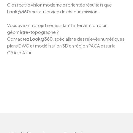
C’est cette vision moderne et orientée résultats que
Look@360
met au service de chaque mission.
Vous avez un projet nécessitant l’intervention d’un
géomètre-topographe ?
Contactez
Look@360
, spécialiste des relevés numériques,
plans DWG et modélisation 3D en région PACA et sur la
Côte d’Azur.