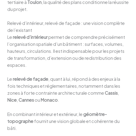
tertiaire à
Toulon
, la qualité des plans conditionne la réussite
du projet.
Relevé d’intérieur, relevé de façade : une vision complète
de l’existant
Le
relevé d’intérieur
permet de comprendre précisément
l’organisation spatiale d’un bâtiment : surfaces, volumes,
hauteurs, circulations. Il est indispensable pour les projets
de transformation, d’extension ou de redistribution des
espaces.
Le
relevé de façade
, quant à lui, répond à des enjeux à la
fois techniques et réglementaires, notamment dans les
zones à forte contrainte architecturale comme
Cassis
,
Nice
,
Cannes
ou
Monaco
.
En combinant intérieur et extérieur, le
géomètre-
topographe
fournit une vision globale et cohérente du
bâti.