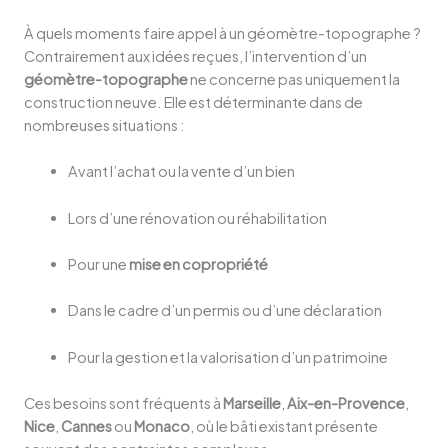
À quels moments faire appel à un géomètre-topographe ?
Contrairement aux idées reçues, l’intervention d’un
géomètre-topographe
ne concerne pas uniquement la
construction neuve. Elle est déterminante dans de
nombreuses situations :
Avant l’achat ou la vente d’un bien
Lors d’une rénovation ou réhabilitation
Pour une
mise en copropriété
Dans le cadre d’un permis ou d’une déclaration
Pour la gestion et la valorisation d’un patrimoine
Ces besoins sont fréquents à
Marseille
,
Aix-en-Provence
,
Nice
,
Cannes
ou
Monaco
, où le bâti existant présente