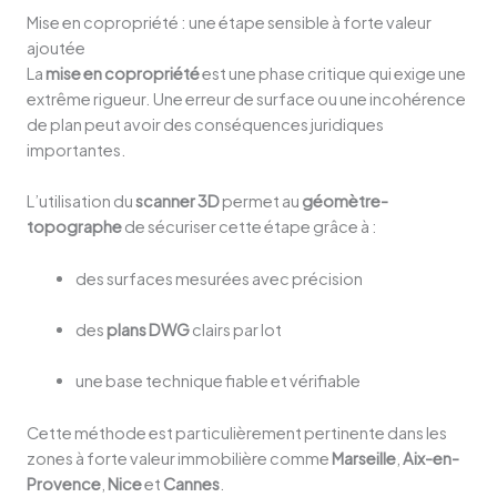
Mise en copropriété : une étape sensible à forte valeur
ajoutée
La
mise en copropriété
est une phase critique qui exige une
extrême rigueur. Une erreur de surface ou une incohérence
de plan peut avoir des conséquences juridiques
importantes.
L’utilisation du
scanner 3D
permet au
géomètre-
topographe
de sécuriser cette étape grâce à :
des surfaces mesurées avec précision
des
plans DWG
clairs par lot
une base technique fiable et vérifiable
Cette méthode est particulièrement pertinente dans les
zones à forte valeur immobilière comme
Marseille
,
Aix-en-
Provence
,
Nice
et
Cannes
.