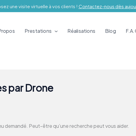
ez une visite virtuelle à vos clients !
Contactez-nous dès aujour
Propos
Prestations
Réalisations
Blog
F.A
es par Drone
enu demandé. Peut-être qu’une recherche peut vous aider.