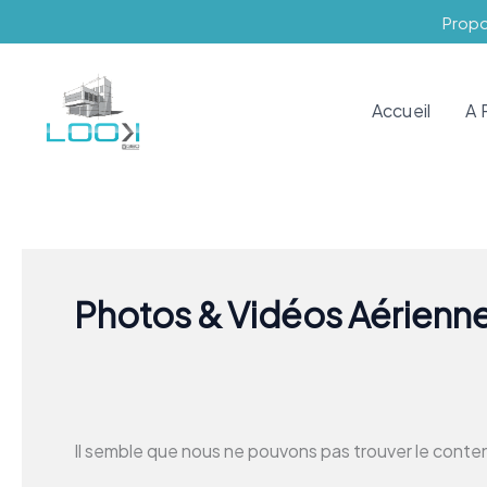
Aller
Rechercher :
Propos
au
contenu
Accueil
A 
Photos & Vidéos Aérienn
Il semble que nous ne pouvons pas trouver le cont