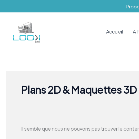
Aller
Rechercher :
Propos
au
contenu
Accueil
A 
Plans 2D & Maquettes 3D
Il semble que nous ne pouvons pas trouver le cont