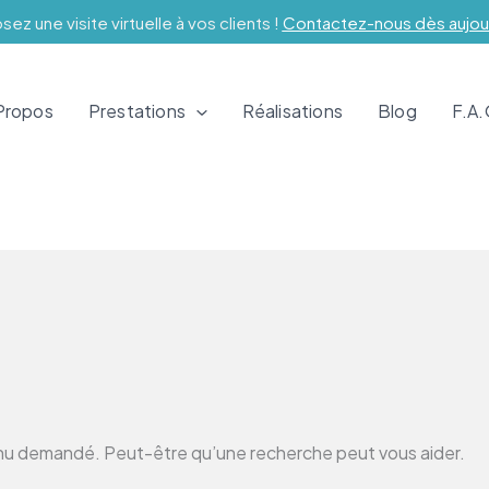
ez une visite virtuelle à vos clients !
Contactez-nous dès aujour
Propos
Prestations
Réalisations
Blog
F.A
enu demandé. Peut-être qu’une recherche peut vous aider.