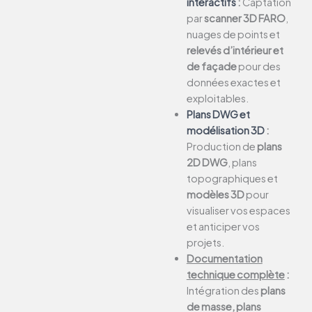
interactifs
:
Captation
par
scanner 3D FARO
,
nuages de points et
relevés d’intérieur et
de façade
pour des
données exactes et
exploitables.
Plans DWG et
modélisation 3D
:
Production de
plans
2D DWG
, plans
topographiques et
modèles 3D
pour
visualiser vos espaces
et anticiper vos
projets.
Documentation
technique complète
:
Intégration des
plans
de masse, plans