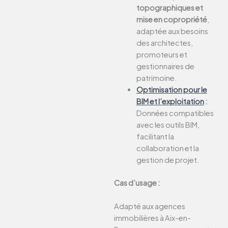
topographiques et
mise en copropriété
,
adaptée aux besoins
des architectes,
promoteurs et
gestionnaires de
patrimoine.
Optimisation pour le
BIM et l’exploitation
:
Données compatibles
avec les outils BIM,
facilitant la
collaboration et la
gestion de projet.
Cas d’usage :
Adapté aux agences
immobilières à Aix-en-