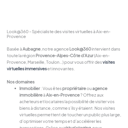
Look@360 – Spécialiste des visites virtuelles à Aix-en-
Provence
Basée à
Aubagne
, notre agence
Look@360
intervient dans
toute la région
Provence-Alpes-Côte d’Azur
(Aix-en-
Provence, Marseille, Toulon…) pour vous offrir des
visites
virtuelles immersives
et innovantes.
Nos domaines
Immobilier
: Vous êtes
propriétaire
ou
agence
immobilière
à
Aix-en-Provence
? Offrez aux
acheteurs et locataires la possibilité de visiter vos
biens à distance, comme s’ils y étaient. Nos visites
virtuelles permettent de toucher un public plus large,
d’optimiser votre temps et d’accélérer les
transactions. Grâce au
virtual staging
, nous