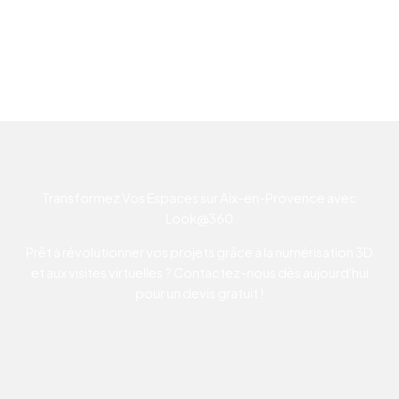
Transformez Vos Espaces sur Aix-en-Provence avec
Look@360
Prêt à révolutionner vos projets grâce à la numérisation 3D
et aux visites virtuelles ? Contactez-nous dès aujourd'hui
pour un devis gratuit !