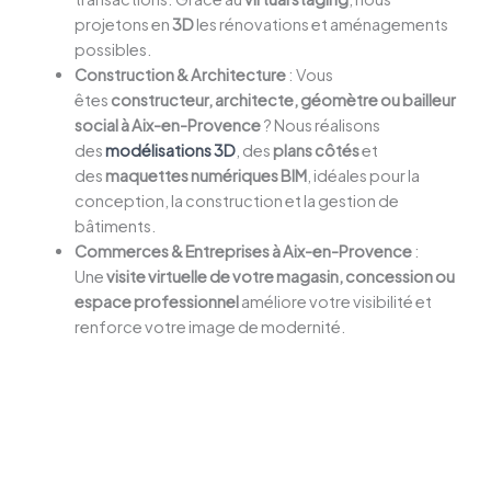
projetons en
3D
les rénovations et aménagements
possibles.
Construction & Architecture
: Vous
êtes
constructeur, architecte, géomètre ou bailleur
social à Aix-en-Provence
? Nous réalisons
des
modélisations 3D
, des
plans côtés
et
des
maquettes numériques BIM
, idéales pour la
conception, la construction et la gestion de
bâtiments.
Commerces & Entreprises à Aix-en-Provence
:
Une
visite virtuelle de votre magasin, concession ou
espace professionnel
améliore votre visibilité et
renforce votre image de modernité.